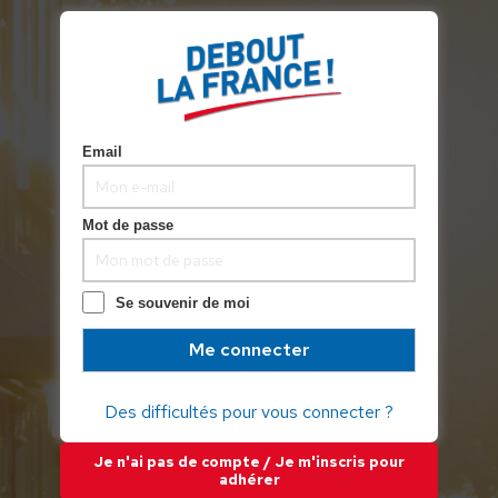
DONNER
ADHÉRER
MODIFIER MON PROFIL
Email
Mot de passe
Se souvenir de moi
Informations
personnelles
Des difficultés pour vous connecter ?
Je n'ai pas de compte / Je m'inscris pour
Chargement...
adhérer