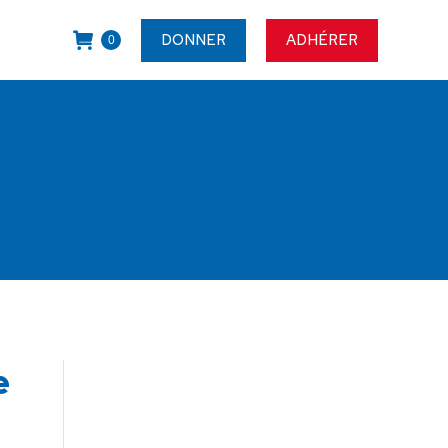
DONNER
ADHÉRER
0
e